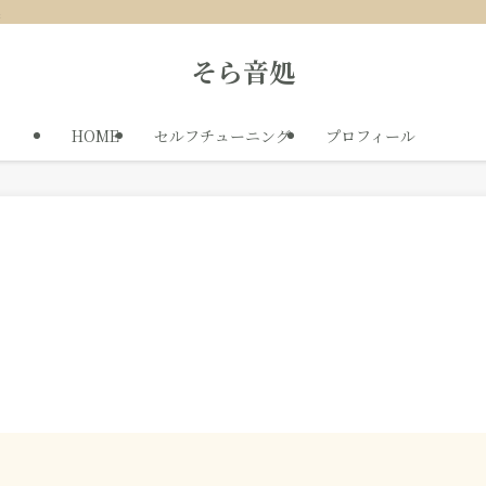
処
そら音処
HOME
セルフチューニング
プロフィール