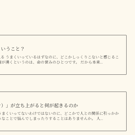
ういうこと？
る うまくいっているはずなのに、どこかしっくりこないと感じるこ
情が湧くというのは、命の営みのひとつです。 だから本来...
マ）」が立ち上がると何が起きるのか
うまくいってないわけではないのに、どこかで人との関係に引っかか
うなことで悩んでしまったりすることはありませんか。 人...